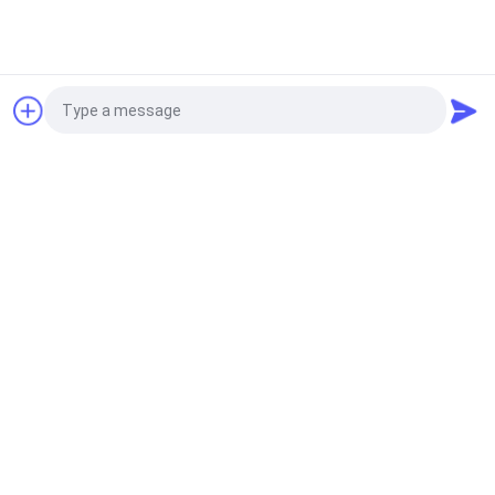
R32 6 ° Cnc Milling ปุ่มเกลียวบิตทังสเตนคาร์ไบด์คว้าน
DTH ทุบ
ขอใบเสนอราคา
แรงดันสูง DTH380 ความยาว 1550 มม. เกลียว API 4 1/2"
ดอกสว่านเจาะรู
ดอกสว่านเจาะ DTH
DHD340-115mm เครื่องเจาะความดันอากาศ DTH
Photo
Hammer Drill Bit
Video Call
ตนเองเจาะ Anchor Bolt
Audio Call
25-130 มม. เส้นผ่าศูนย์กลางตัวเองเจาะสมอสายฟ้า 200KN
- 8000KN ความจุป้องกันการกัดกร่อน
Retractable สว่านบิต
ปุ่มหดสีเขียว Bits เจาะหินทังสเตนคาร์ไบด์