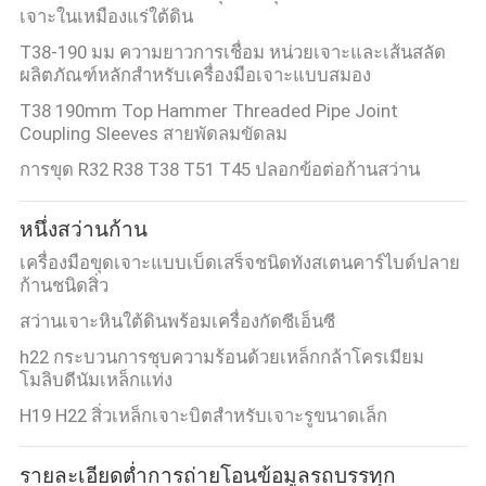
เจาะในเหมืองแร่ใต้ดิน
T38-190 มม ความยาวการเชื่อม หน่วยเจาะและเส้นสลัด
ผลิตภัณฑ์หลักสําหรับเครื่องมือเจาะแบบสมอง
T38 190mm Top Hammer Threaded Pipe Joint
Coupling Sleeves สายพัดลมขัดลม
การขุด R32 R38 T38 T51 T45 ปลอกข้อต่อก้านสว่าน
หนึ่งสว่านก้าน
เครื่องมือขุดเจาะแบบเบ็ดเสร็จชนิดทังสเตนคาร์ไบด์ปลาย
ก้านชนิดสิ่ว
สว่านเจาะหินใต้ดินพร้อมเครื่องกัดซีเอ็นซี
h22 กระบวนการชุบความร้อนด้วยเหล็กกล้าโครเมียม
โมลิบดีนัมเหล็กแท่ง
H19 H22 สิ่วเหล็กเจาะบิตสำหรับเจาะรูขนาดเล็ก
รายละเอียดต่ำการถ่ายโอนข้อมูลรถบรรทุก