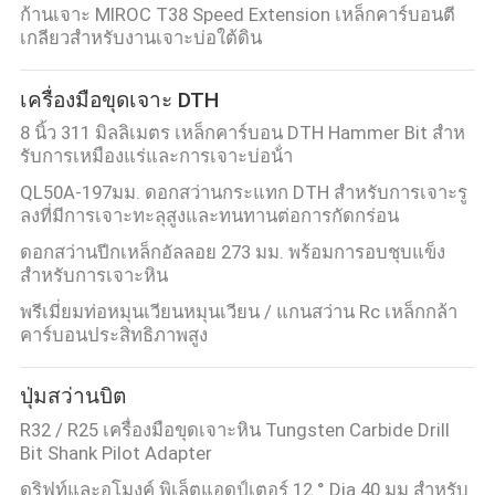
ก้านเจาะ MIROC T38 Speed Extension เหล็กคาร์บอนตี
โรงงาน
เกลียวสำหรับงานเจาะบ่อใต้ดิน
เครื่องมือขุดเจาะ DTH
ควบคุม
8 นิ้ว 311 มิลลิเมตร เหล็กคาร์บอน DTH Hammer Bit สําห
รับการเหมืองแร่และการเจาะบ่อน้ํา
คุณภาพ
QL50A-197มม. ดอกสว่านกระแทก DTH สำหรับการเจาะรู
ลงที่มีการเจาะทะลุสูงและทนทานต่อการกัดกร่อน
ติดต่อ
ดอกสว่านปีกเหล็กอัลลอย 273 มม. พร้อมการอบชุบแข็ง
สำหรับการเจาะหิน
เรา
พรีเมี่ยมท่อหมุนเวียนหมุนเวียน / แกนสว่าน Rc เหล็กกล้า
คาร์บอนประสิทธิภาพสูง
ขอ
ปุ่มสว่านบิต
ใบ
R32 / R25 เครื่องมือขุดเจาะหิน Tungsten Carbide Drill
Bit Shank Pilot Adapter
เสนอ
ดริฟท์และอุโมงค์ พิเล็ตแอดป์เตอร์ 12 ° Dia 40 มม สําหรับ